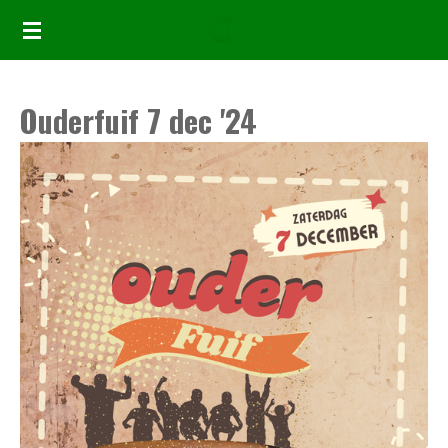
Ga
direct
naar
Ouderfuif 7 dec '24
de
hoofdinhoud