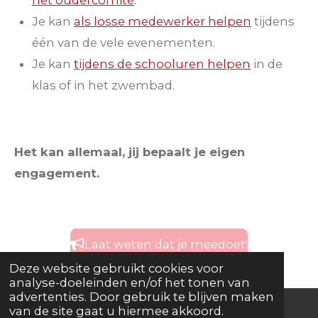
het oudercomité
.
Je kan
als losse medewerker helpen
tijdens
één van de vele
evenementen
.
Je kan
tijdens de schooluren
helpen
in de
klas of in het zwembad.
Het kan allemaal, jij bepaalt je eigen
engagement.
Laat weten dat je meedoet!
Deze website gebruikt cookies voor
analyse-doeleinden en/of het tonen van
advertenties. Door gebruik te blijven maken
van de site gaat u hiermee akkoord.